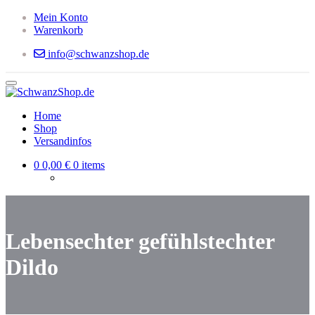
Skip to main content
Mein Konto
Warenkorb
info@schwanzshop.de
Home
Shop
Versandinfos
0
0,00 €
0 items
Lebensechter gefühlstechter
Dildo