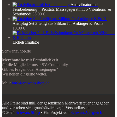
Analvibrator mit
Fernbedienung – Prostata-Massagegerät mit 5 Vibrations- &
Schubmodi
35,00
€
Analplug Set 3-teilig aus Silikon für Anfänger & Profis
18,00
€
Eichelstimulator
SchwanzShop.de
Merchandise mit Persönlichkeit
für die Mitglieder unser SV-Community.
Gibt es Fragen oder Anregungen?
Wir helfen dir gerne weiter.
Mail:
info@schwanzshop.de
Alle Preise sind inkl. der gesetzlichen Mehrwertsteuer angegeben
und verstehen sich grundsätzlich zzgl. Versandkosten.
© 2024
Schwanz
Shop
• Ein Projekt von
Schwanz
Vergleich